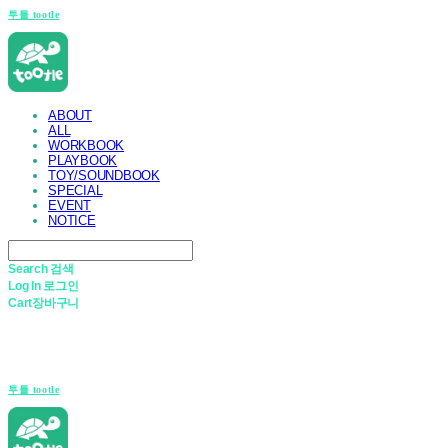
투틀 tootle
ABOUT
ALL
WORKBOOK
PLAYBOOK
TOY/SOUNDBOOK
SPECIAL
EVENT
NOTICE
Search
검색
Log In
로그인
Cart
장바구니
투틀 tootle