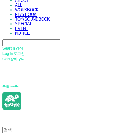
ABOUT
ALL
WORKBOOK
PLAYBOOK
TOY/SOUNDBOOK
SPECIAL
EVENT
NOTICE
Search
검색
Log In
로그인
Cart
장바구니
투틀 tootle