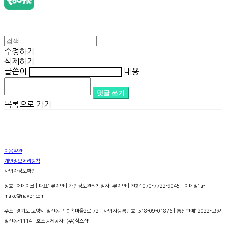
수정하기
삭제하기
글쓴이
내용
댓글 쓰기
목록으로 가기
이용약관
개인정보처리방침
사업자정보확인
상호: 어메이크 | 대표: 류지안 | 개인정보관리책임자: 류지안 | 전화: 070-7722-9045 | 이메일: a-
make@naver.com
주소: 경기도 고양시 일산동구 숲속마을2로 72 | 사업자등록번호:
518-09-01876
| 통신판매:
2022-고양
일산동-1114
| 호스팅제공자: (주)식스샵