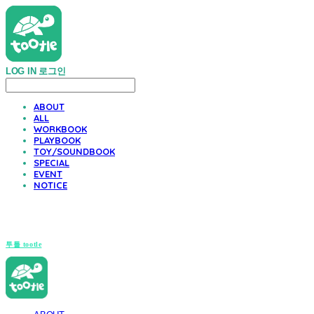
LOG IN
로그인
ABOUT
ALL
WORKBOOK
PLAYBOOK
TOY/SOUNDBOOK
SPECIAL
EVENT
NOTICE
투틀 tootle