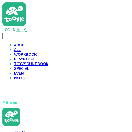
LOG IN
로그인
ABOUT
ALL
WORKBOOK
PLAYBOOK
TOY/SOUNDBOOK
SPECIAL
EVENT
NOTICE
투틀 tootle