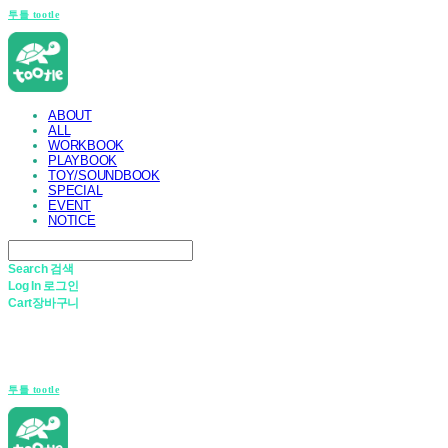
투틀 tootle
ABOUT
ALL
WORKBOOK
PLAYBOOK
TOY/SOUNDBOOK
SPECIAL
EVENT
NOTICE
Search
검색
Log In
로그인
Cart
장바구니
투틀 tootle