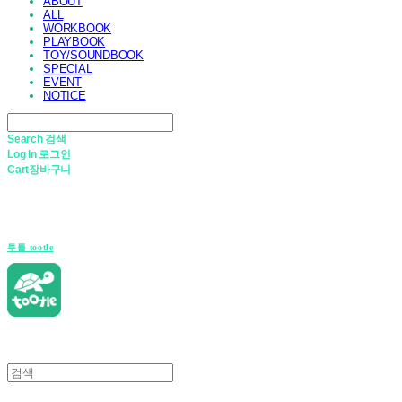
ABOUT
ALL
WORKBOOK
PLAYBOOK
TOY/SOUNDBOOK
SPECIAL
EVENT
NOTICE
Search
검색
Log In
로그인
Cart
장바구니
투틀 tootle